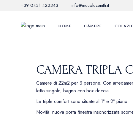
1 LETTO MATRIMONIALE E 1 LETTO SINGOLO
Skip
+39 0431 422343
info@meublezenith.it
to
the
3-3 PERSONE
content
22M2
HOME
CAMERE
COLAZI
CAMERA TRIPLA 
Camere di 22m2 per 3 persone. Con arredamento
letto singolo, bagno con box doccia.
Le triple comfort sono situate al 1° e 2° piano.
Novità: nuova porta finestra insonorizzata scorr