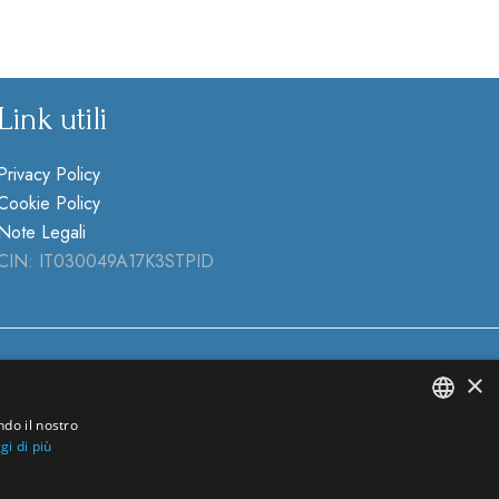
Link utili
Privacy Policy
Cookie Policy
Note Legali
CIN: IT030049A17K3STPID
×
ndo il nostro
gi di più
ITALIAN
ENGLISH