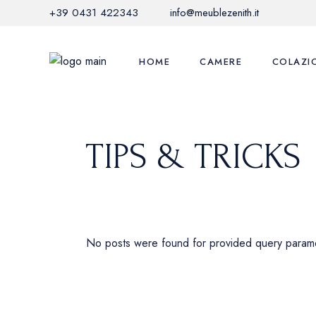
Skip
+39 0431 422343
info@meublezenith.it
to
the
content
HOME
CAMERE
COLAZI
TIPS & TRICKS
No posts were found for provided query param